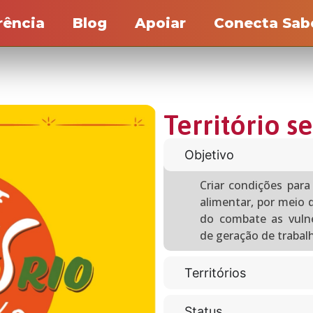
rência
Blog
Apoiar
Conecta Sab
Território s
Objetivo
Criar condições par
alimentar, por meio 
do combate as vulne
de geração de trabal
Territórios
Status