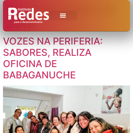
Dia:
6 de agosto de
2019
VOZES NA PERIFERIA:
SABORES, REALIZA
OFICINA DE
BABAGANUCHE